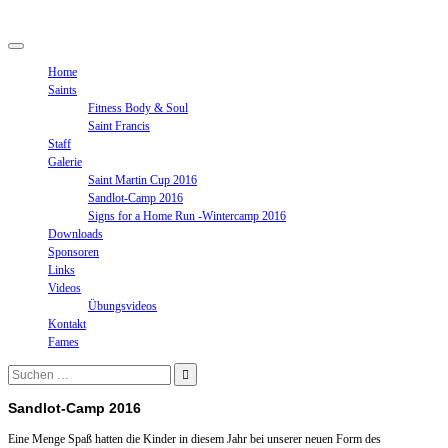
Springe
zum
Inhalt
Home
Saints
Fitness Body & Soul
Saint Francis
Staff
Galerie
Saint Martin Cup 2016
Sandlot-Camp 2016
Signs for a Home Run -Wintercamp 2016
Downloads
Sponsoren
Links
Videos
Übungsvideos
Kontakt
Fames
Suchen
nach:
Sandlot-Camp 2016
Eine Menge Spaß hatten die Kinder in diesem Jahr bei unserer neuen Form des