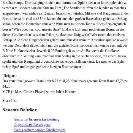
Baseballcamps. Diesmal ging es nicht nur darum, das Spiel spielen zu lernen oder sich zu
verbessern, sondern wie die Kids im Film „The Sandlot“ durften die Kinder so manches
ausprobieren, was andere als Quatsch bezeichnen würden. Mit wie viel Kaugummis in der
Backe, siehst du cool aus? Und kannst du auch den großen Baseballern gleich am Schlag
schön neben die Homeplate spucken? Wirft man mit einem Tatto auf dem Arm eigentlich
besser? Wie slidet man cool um ein Base? Und wie lupft man nach einem Homerun das
dicke „Goldkettchen“ aus dem Trikot, so dass man läsig wirkt? Wer macht den coolsten
Batflip? Alle diese Dinge wurden gelernt und mussten dann im Abschlussspiel angewandt
werden. Denn dort zählten nicht nur die erzielten Runs, sondern man konnte auch mit der
B-Note Punkte erzielen. Jeweils 0,25 Punkte gab es pro At-Bat wenn die Goldkette
ordentlich zur Geltung kam, man vor dem Schlag in die Asche spuckte, mit einem Tattoo
spielte und das Kaugummi ordentlich zwischen den Zähnen kaute. Da machte das Spiel
richtig Spaß und es gab gar keine hitzigen Diskussionen.
Übrigens:
Das erste Spiel gewann Team I mit 8,75 zu 8,25, Spiel zwei gewann Team II mit 17,75 zu
14,25.
MCP (= Most Coolest Player) wurde Julian Kremer.
Share List
Neueste Beiträge
Saints mit bärenstarker Leistung
Jugend siegt überzeugend
Saints erobern wieder Tabellenspitze