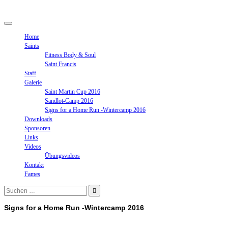
Springe
zum
Inhalt
Home
Saints
Fitness Body & Soul
Saint Francis
Staff
Galerie
Saint Martin Cup 2016
Sandlot-Camp 2016
Signs for a Home Run -Wintercamp 2016
Downloads
Sponsoren
Links
Videos
Übungsvideos
Kontakt
Fames
Suchen
nach:
Signs for a Home Run -Wintercamp 2016