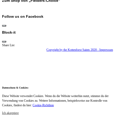
Zum Shop von „Fielders-Choice“
Follow us on Facebook
Block-it
Share List
Copyright by the Kottenforst Saints 2020 - Impressum
Scroll
Datenschutz & Cookies:
Up
Diese Website verwendet Cookies. Wenn du die Website weiterhin nutzt, stimmst du der
Verwendung von Cookies zu. Weitere Informationen, beispielsweise zur Kontrolle von
Cookies, findest du hier:
Cookie-Richtlinie
Ich akzeptiere