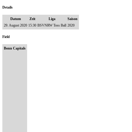
Details
Datum
Zeit
Liga
Saison
29. August 2020
15:30
BSVNRW Toss Ball
2020
Field
Bonn Capitals