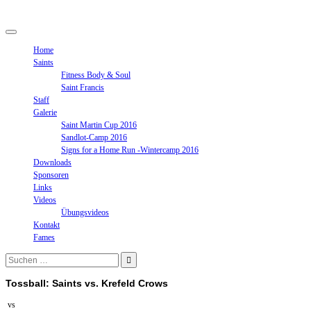
Springe
zum
Inhalt
Home
Saints
Fitness Body & Soul
Saint Francis
Staff
Galerie
Saint Martin Cup 2016
Sandlot-Camp 2016
Signs for a Home Run -Wintercamp 2016
Downloads
Sponsoren
Links
Videos
Übungsvideos
Kontakt
Fames
Suchen
nach:
Tossball: Saints vs. Krefeld Crows
vs